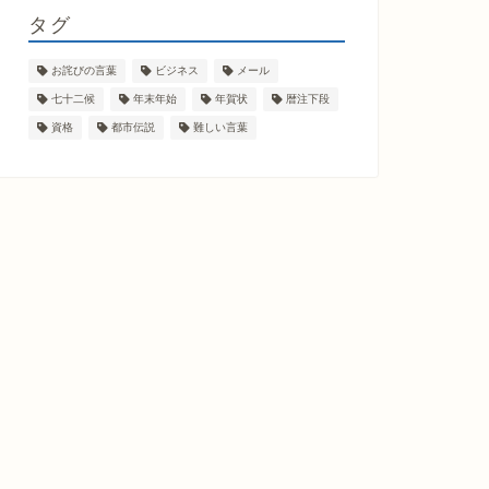
タグ
お詫びの言葉
ビジネス
メール
七十二候
年末年始
年賀状
暦注下段
資格
都市伝説
難しい言葉