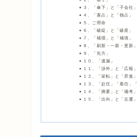
３、「傘下」と「子会社
４、「寡占」と「独占」
５、ご用命
６、「破綻」と「破産」
７、「補償」と「補填」
８、「刷新・一新・更新
９、「先方」
１０、「遺漏」
１１、「渉外」と「広報
１２、「栄転」と「昇進
１３、「赴任」「着任」
１４、「摘要」と「備考
１５、「出向」と「左遷