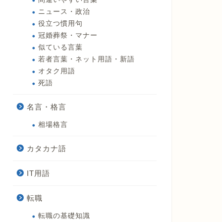
ニュース・政治
役立つ慣用句
冠婚葬祭・マナー
似ている言葉
若者言葉・ネット用語・新語
オタク用語
死語
名言・格言
相場格言
カタカナ語
IT用語
転職
転職の基礎知識