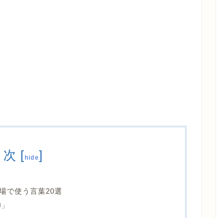
目次
[
]
hide
場で使う言葉20選
印」