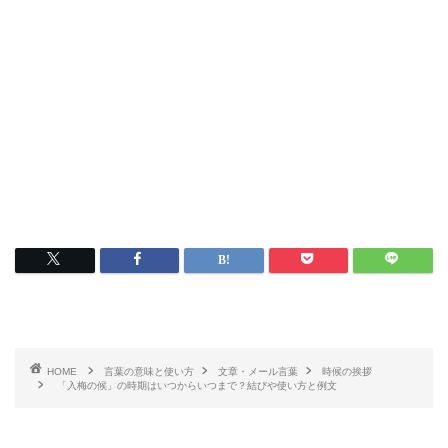
HOME
言葉の意味と使い方
文章・メール言葉
時候の挨拶
「入梅の候」の時期はいつからいつまで？結びや使い方と例文